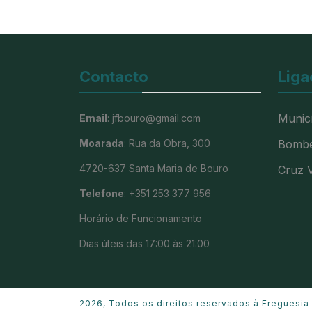
Contacto
Liga
Munic
Email
: jfbouro@gmail.com
Moarada
: Rua da Obra, 300
Bombe
4720-637 Santa Maria de Bouro
Cruz 
Telefone
: +351 253 377 956
Horário de Funcionamento
Dias úteis das 17:00 às 21:00
2026, Todos os direitos reservados à Freguesia