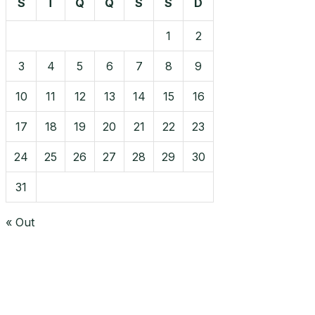
S
T
Q
Q
S
S
D
1
2
3
4
5
6
7
8
9
10
11
12
13
14
15
16
17
18
19
20
21
22
23
24
25
26
27
28
29
30
31
« Out