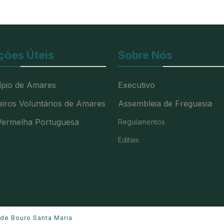
ções Úteis
Sobre Nós
ípio de Amares
Executivo
iros Voluntários de Amares
Assembleia de Freguesia
Vermelha Portuguesa
Regulamentos
Editais
 de Bouro Santa Maria