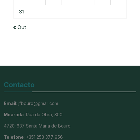
31
« Out
Contacto
Email
: jfbouro@gmail.com
Moarada
: Rua da Obra, 300
4720-637 Santa Maria de Bouro
Telefone
: +351 253 377 956